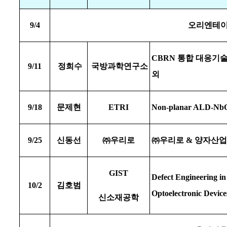
9/4
오리엔테
CBRN
통합 대응기술
9/11
정희수
국방과학연구소
외
9/18
문제현
ETRI
Non-planar ALD-NbO
9/25
신동선
㈜
우리로
㈜
우리로
&
양자산업
GIST
Defect Engineering in
10/2
김호범
Optoelectronic Device
신소재공학