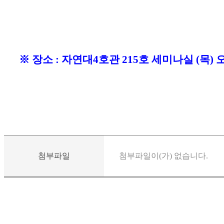
※
장소
:
자연대
4
호관
215
호 세미나실
(
목
)
첨부파일
첨부파일이(가) 없습니다.