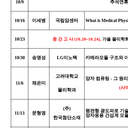
10/9
추석연
10/16
이세병
국립암센터
What is Medical Phys
10/23
중 간 고 사
(10.20~10.24),
가을 물리학
10/30
송명성
LG
이노텍
카메라모듈 구조와 
고려대학교
양자 컴퓨팅
-
그 원리
11/6
채은미
(
사
물리학과
(
주
)
평판형 광도파로 기술
11/13
문형명
양자응용 간섭계 모
한국첨단소재