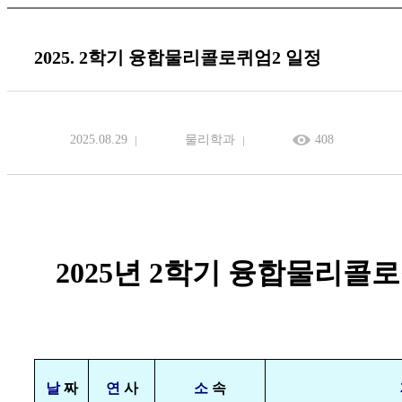
2025. 2학기 융합물리콜로퀴엄2 일정
2025.08.29
물리학과
408
2025
년
2
학기 융합물리콜
날
짜
연
사
소
속