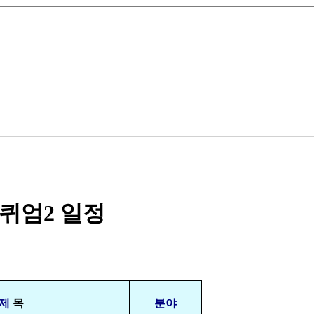
로퀴엄
2
일정
제
목
분야