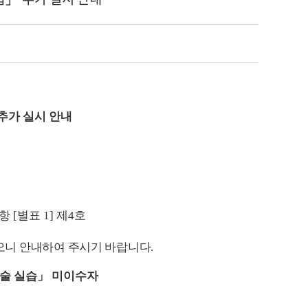
 추가 실시 안내
항
[
별표
1]
제
4
호
니 안내하여 주시기 바랍니다
.
술 실습
」
미이수자