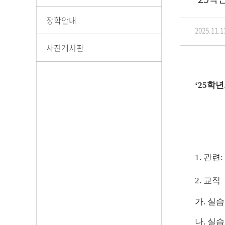
장학안내
2025.11.1
사진게시판
‘25
학
1.
관련
:
2.
교직
가
.
실습
나
.
실습