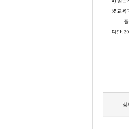
4)
실습
※
교육
증
다만
, 2
첨