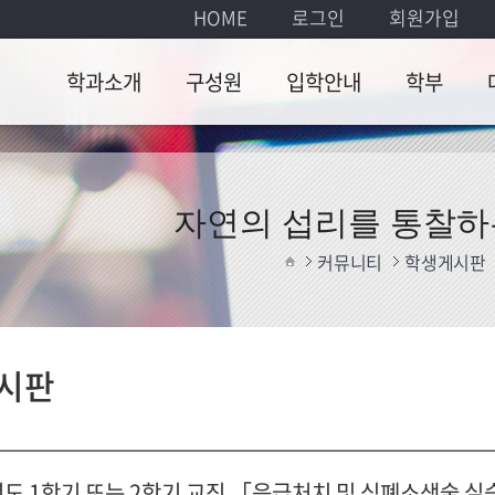
HOME
로그인
회원가입
학과소개
구성원
입학안내
학부
학과소개
교수
입학안내
학사일
교
정
학과장 인사말
명예교수
졸
자연의 섭리를 통찰하
교육과
찾아오시는길
강의교수
대
커뮤니티
학생게시판
정
식
행정팀
졸업인
증
대학원생
시판
졸업논
문
학부서
식
년도 1학기 또는 2학기 교직 「응급처치 및 심폐소생술 실