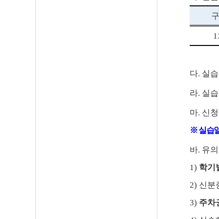
1
다
.
실습
라
.
실습
마
.
신청
※
실습
바
.
유의
1)
학기
2)
신분
3)
주차