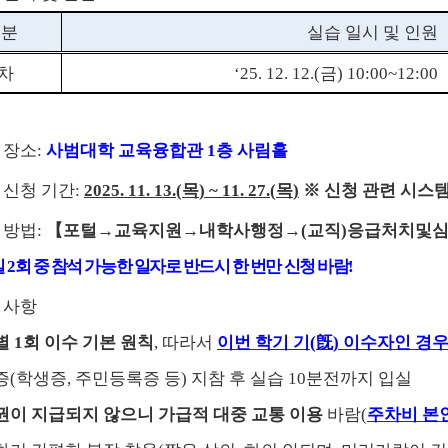
구분
실습 일시 및 인원
차
‘25. 12. 12.(
금
) 10:00~12:00
 장소
:
사범대학 교육융합관
1
층 사림홀
 신청 기간
:
2025. 11. 13.(
목
) ~ 11. 27.(
목
)
※
신청 관련 시스
 방법
:
【
포털
→
교육지원
→
내학사행정
→
(
교직
)
응급처치및
일
2
회 중 참석 가능한 일자로 반드시 한 번만 신청 바람
!
 사항
별
1
회 이수 기본 원칙
,
따라서
이번 학기 기
(
旣
)
이수자인 경우
증
(
학생증
,
주민등록증 등
)
지참 후 실습
10
분전까지 입실
권이 지급되지 않으니 가급적 대중 교통 이용
바람
(
주차비 본