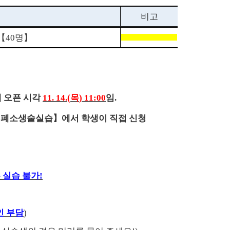
비고
【
40
명
】
템 오픈 시각
11. 14.(
목
) 11:00
임
.
심폐소생술실습
】
에서 학생이 직접 신청
 실습 불가
!
인 부담
)