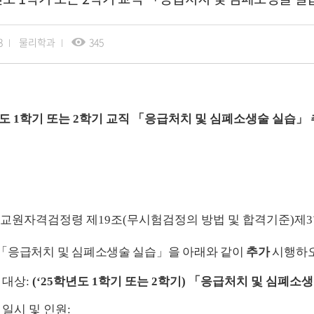
3
물리학과
345
년도
1
학기 또는
2
학기 교직
「
응급처치 및 심폐소생술 실습
」
교원자격검정령 제
19
조
(
무시험검정의 방법 및 합격기준
)
제
3
「
응급처치 및 심폐소생술 실습
」
을 아래와 같이
추가
시행하오
 대상
:
(‘25
학년도
1
학기 또는
2
학기
)
「
응급처치 및 심폐소생
 일시 및 인원
: