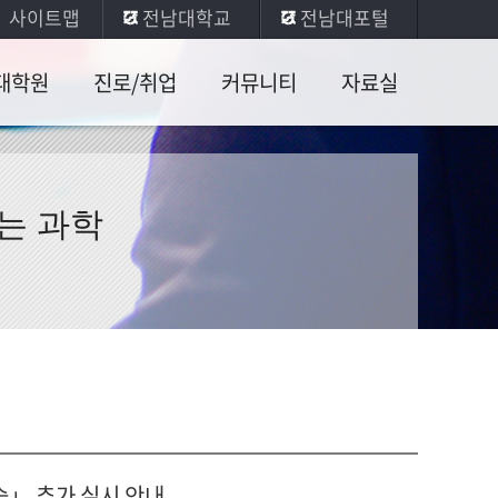
사이트맵
전남대학교
전남대포털
대학원
진로/취업
커뮤니티
자료실
육과정
취업안내
공지사항
일반물리
실험
업인증
진로현황
학생게시판
는 과학
전공실험
학원서
취업수기
콜로퀴엄
기타자료
취업현황
장학안내
사진게시판
습」 추가 실시 안내