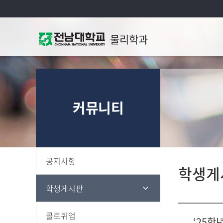
물리학과
커뮤니티
공지사항
학생게
학생게시판
콜로퀴엄
‘25학