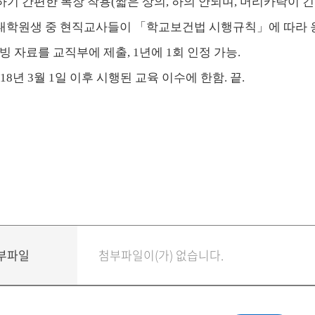
하기 간편한 복장 착용
(
짧은 상의
,
하의 안되며
,
머리카락이 긴
대학원생 중 현직교사들이
「
학교보건법 시행규칙
」
에 따라
빙 자료를 교직부에 제출
, 1
년에
1
회 인정 가능
.
018
년
3
월
1
일 이후 시행된 교육 이수에 한함
.
끝
.
부파일
첨부파일이(가) 없습니다.