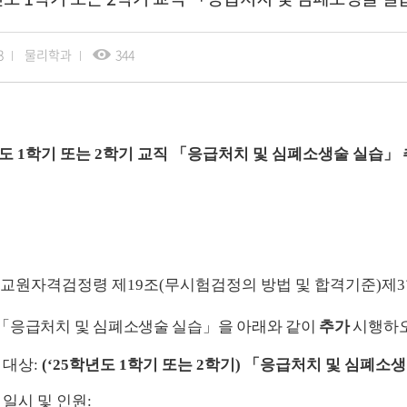
3
물리학과
344
년도
1
학기 또는
2
학기 교직
「
응급처치 및 심폐소생술 실습
」
교원자격검정령 제
19
조
(
무시험검정의 방법 및 합격기준
)
제
3
「
응급처치 및 심폐소생술 실습
」
을 아래와 같이
추가
시행하오
 대상
:
(‘25
학년도
1
학기 또는
2
학기
)
「
응급처치 및 심폐소생
 일시 및 인원
: