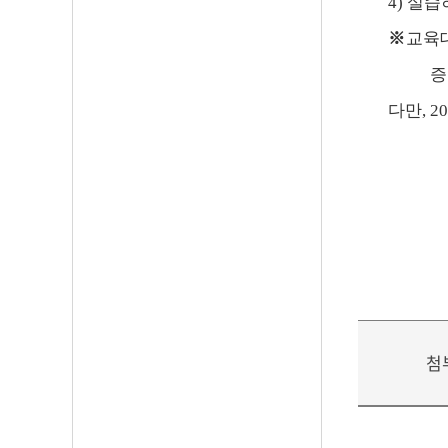
4)
실습
※
교육
증
다만
, 2
첨