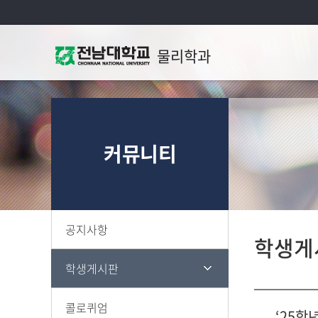
물리학과
커뮤니티
공지사항
학생게
학생게시판
콜로퀴엄
‘25학