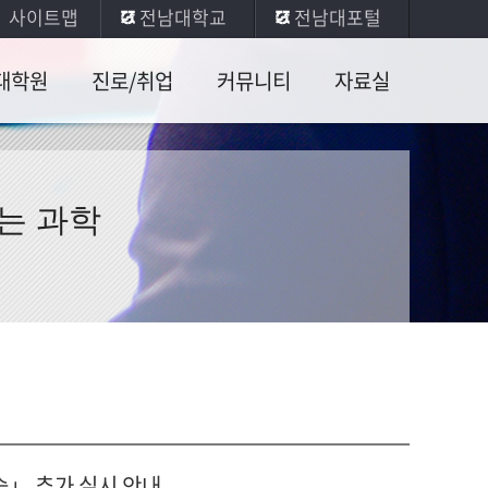
사이트맵
전남대학교
전남대포털
대학원
진로/취업
커뮤니티
자료실
육과정
취업안내
공지사항
일반물리
실험
업인증
진로현황
학생게시판
는 과학
전공실험
학원서
취업수기
콜로퀴엄
기타자료
취업현황
장학안내
사진게시판
습」 추가 실시 안내