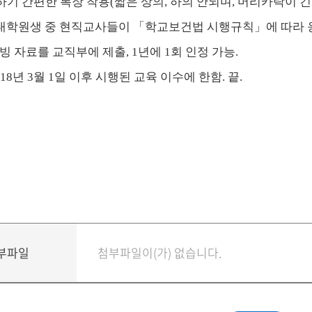
하기 간편한 복장 착용
(
짧은 상의
,
하의 안되며
,
머리카락이 긴
대학원생 중 현직교사들이
「
학교보건법 시행규칙
」
에 따라
빙 자료를 교직부에 제출
, 1
년에
1
회 인정 가능
.
018
년
3
월
1
일 이후 시행된 교육 이수에 한함
.
끝
.
부파일
첨부파일이(가) 없습니다.