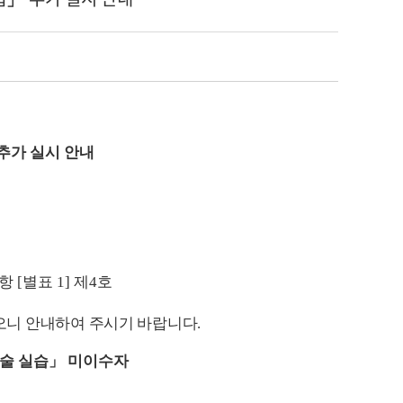
 추가 실시 안내
항
[
별표
1]
제
4
호
니 안내하여 주시기 바랍니다
.
술 실습
」
미이수자