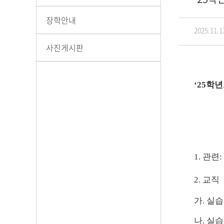
장학안내
2025.11.1
사진게시판
‘25
학
1.
관련
:
2.
교직
가
.
실습
나
.
실습