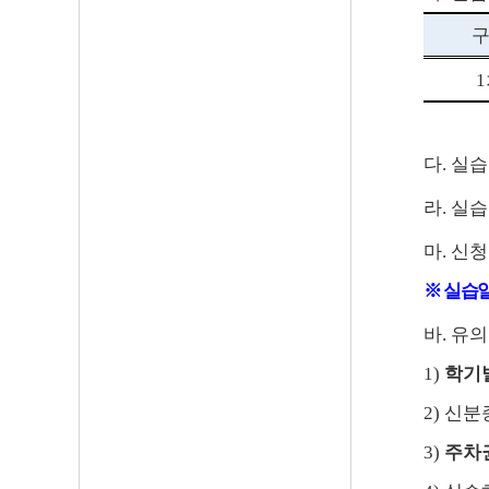
1
다
.
실습
라
.
실습
마
.
신청
※
실습
바
.
유의
1)
학기
2)
신분
3)
주차