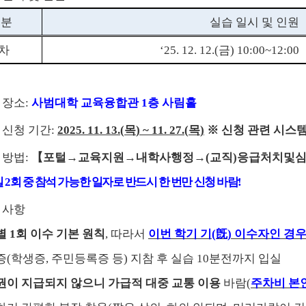
구분
실습 일시 및 인원
차
‘25. 12. 12.(
금
) 10:00~12:00
 장소
:
사범대학 교육융합관
1
층 사림홀
 신청 기간
:
2025. 11. 13.(
목
) ~ 11. 27.(
목
)
※
신청 관련 시스
 방법
:
【
포털
→
교육지원
→
내학사행정
→
(
교직
)
응급처치및
일
2
회 중 참석 가능한 일자로 반드시 한 번만 신청 바람
!
 사항
별
1
회 이수 기본 원칙
,
따라서
이번 학기 기
(
旣
)
이수자인 경우
증
(
학생증
,
주민등록증 등
)
지참 후 실습
10
분전까지 입실
권이 지급되지 않으니 가급적 대중 교통 이용
바람
(
주차비 본