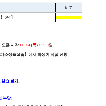
비고
【
40
명
】
템 오픈 시각
11. 14.(
목
) 11:00
임
.
심폐소생술실습
】
에서 학생이 직접 신청
 실습 불가
!
인 부담
)