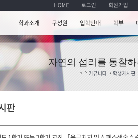
HOME
로그인
회원가입
학과소개
구성원
입학안내
학부
학과소개
교수
입학안내
학사일
교
정
학과장 인사말
명예교수
졸
자연의 섭리를 통찰하
교육과
찾아오시는길
강의교수
대
커뮤니티
학생게시판
정
식
행정팀
졸업인
증
대학원생
시판
졸업논
문
학부서
식
년도 1학기 또는 2학기 교직 「응급처치 및 심폐소생술 실