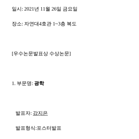
일시
: 2021
년
11
월 26
일 금요일
장소
:
자연대
4
호관
1~3
층 복도
[
우수논문발표상 수상논문
]
1.
부문명
:
광학
발표자:
강지은
발표형식
:
포스터발표