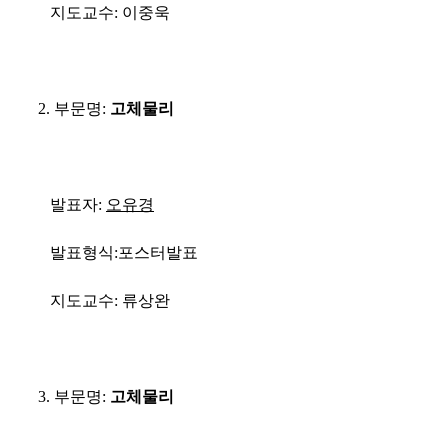
지도교수
: 이중욱
2.
부문명
:
고체물리
발표자
:
오유경
발표형식
:
포스터발표
지도교수
: 류상완
3.
부문명
:
고체물리