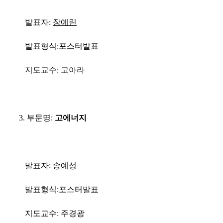
발표자
:
장예린
발표형식
:
포스터발표
지도교수
: 고아라
3.
부문명
:
고에너지
발표자
:
송예성
발표형식
:
포스터발표
지도교수
: 주경광