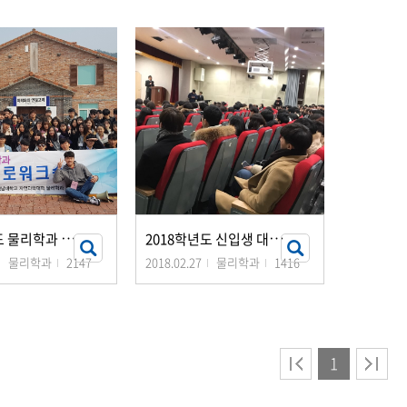
2
018학년도 물리학과 진로워크숍
2
018학년도 신입생 대학생활길라잡이
물리학과
2147
2018.02.27
물리학과
1416
1