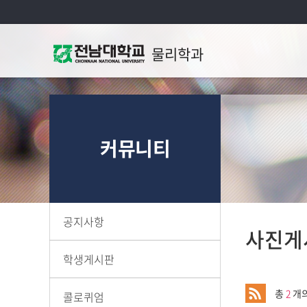
물리학과
커뮤니티
공지사항
사진게
학생게시판
총
2
개의
콜로퀴엄