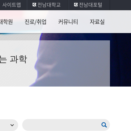
사이트맵
전남대학교
전남대포털
대학원
진로/취업
커뮤니티
자료실
육과정
취업안내
공지사항
일반물리
실험
업인증
진로현황
학생게시판
는 과학
전공실험
학원서
취업수기
콜로퀴엄
기타자료
취업현황
장학안내
사진게시판