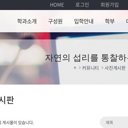
HOME
로그인
회원가입
학과소개
구성원
입학안내
학부
학과소개
교수
입학안내
학사일
교
정
학과장 인사말
명예교수
졸
자연의 섭리를 통찰하
교육과
찾아오시는길
강의교수
대
커뮤니티
사진게시판
정
식
행정팀
졸업인
증
대학원생
시판
졸업논
문
학부서
 게시물이 있습니다.
식