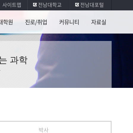
사이트맵
전남대학교
전남대포털
대학원
진로/취업
커뮤니티
자료실
육과정
취업안내
공지사항
일반물리
실험
업인증
진로현황
학생게시판
는 과학
전공실험
학원서
취업수기
콜로퀴엄
사
기타자료
장학안내
사진게시판
박사