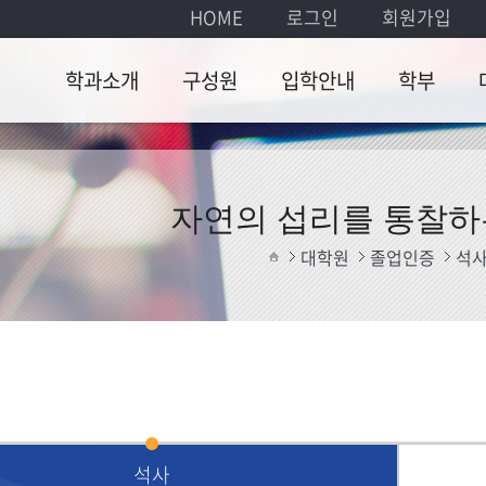
HOME
로그인
회원가입
학과소개
구성원
입학안내
학부
학과소개
교수
입학안내
학사일
교
정
학과장 인사말
명예교수
졸
자연의 섭리를 통찰하
교육과
찾아오시는길
강의교수
대
대학원
졸업인증
석
정
식
행정팀
졸업인
증
대학원생
졸업논
문
학부서
석사
식