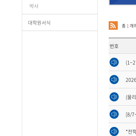
박사
대학원서식
총
1
개의
번호
(1~
202
[8/