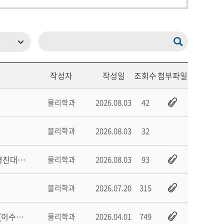
작성자
작성일
조회수
첨부파일
물리학과
2026.08.03
42
물리학과
2026.08.03
32
(물리연구프로젝트1,2수강대상)『기초과학 프로젝트 챌린지-PBL 통합 경진대회』개최
물리학과
2026.08.03
93
물리학과
2026.07.20
315
*전학년필수*2026년도 전남대학교 학생 온라인 폭력예방교육 실시 안내(이수증 제출~7.3
물리학과
2026.04.01
749